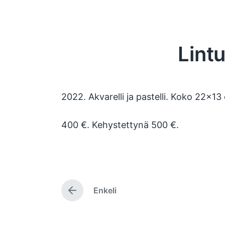
Lint
2022. Akvarelli ja pastelli. Koko 22×13
400 €. Kehystettynä 500 €.
Enkeli
P
r
e
v