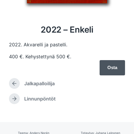
2022 – Enkeli
2022. Akvarelli ja pastelli.
400 €. Kehystettynä 500 €.
Osta
Jalkapalloilija
P
r
e
Linnunpöntöt
N
v
e
i
x
o
t
u
p
s
o
p
Teema:
Anders Norén
Toteutus:
Juhana Leinonen